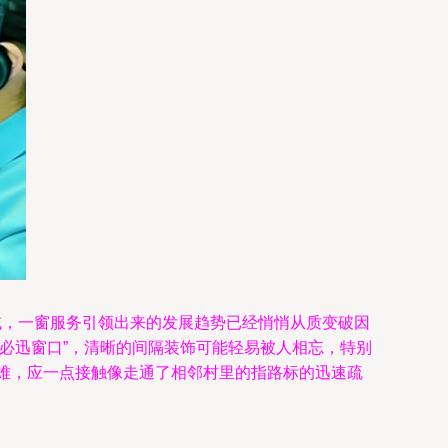
域，一窗服务引领出来的发展趋势已经悄悄从质变破因
有求必迅窗口”，清晰的间隔装饰可能轻易被人相忘，特别
疑难，应一点接触像走通了相邻村里的指路标的迅速疏