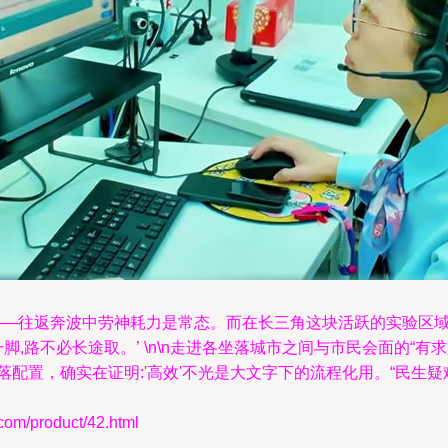
题——往返奔波中劳神耗力是常态。而在长三角这块活跃的实验区
脚,路不必长途取。’ \n\n走进各坐落城市之间与市民会面的“
落配置，确实在证明:'高效'不光是大文字下的流程化用。“民生
/product/42.html