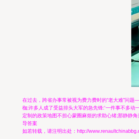
在过去，跨省办事常被视为费力费时的“老大难”问
枷;许多人成了受益排头大军的急先锋:‘一件事不多动一
定制的政策地图不担心蒙圈麻烦的求助心绪;那静静角
导答案
如若转载，请注明出处：http://www.renaultchinabbg.com